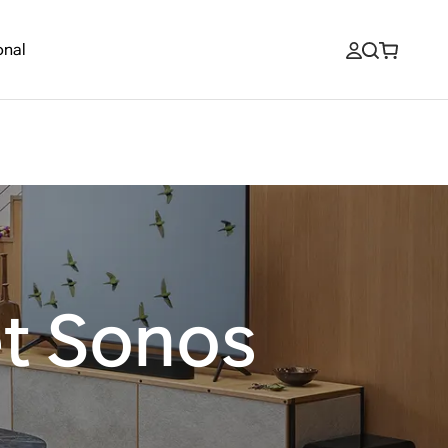
onal
t Sonos