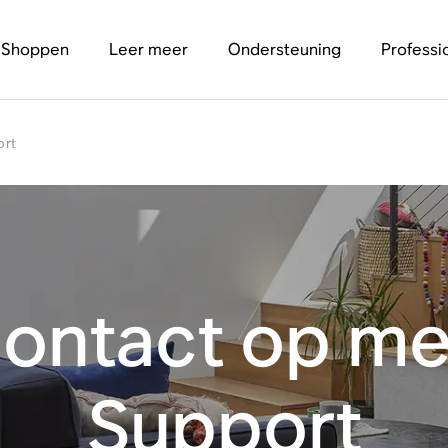
Shoppen
Leer meer
Ondersteuning
Professi
ort
ontact op me
Support