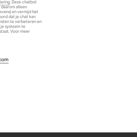
laring
. Deze chatbot
l daarom alleen
evens) en vermijd het
ord dat je chat kan
nsten te verbeteren en
 je systeem te
staat. Voor meer
com