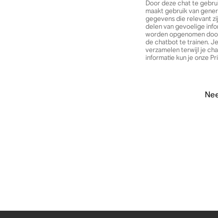
Door deze chat te gebru
maakt gebruik van genera
gegevens die relevant zi
delen van gevoelige info
worden opgenomen door S
de chatbot te trainen. 
verzamelen terwijl je c
informatie kun je onze P
Nee