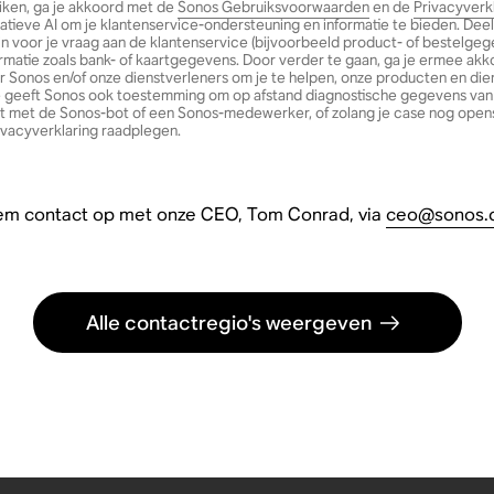
iken, ga je akkoord met de
Sonos Gebruiksvoorwaarden
en de
Privacyverk
tieve AI om je klantenservice-ondersteuning en informatie te bieden. Dee
jn voor je vraag aan de klantenservice (bijvoorbeeld product- of bestelgeg
rmatie zoals bank- of kaartgegevens. Door verder te gaan, ga je ermee akko
onos en/of onze dienstverleners om je te helpen, onze producten en die
Je geeft Sonos ook toestemming om op afstand diagnostische gegevens van
hat met de Sonos-bot of een Sonos-medewerker, of zolang je case nog open
rivacyverklaring raadplegen.
m contact op met onze CEO, Tom Conrad, via
ceo@sonos.
Alle contactregio's weergeven