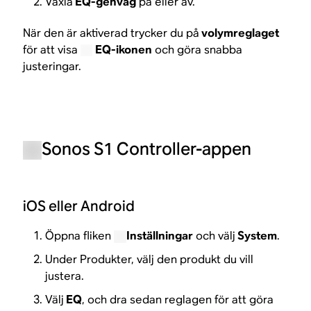
Växla
EQ-genväg
på eller av.
När den är aktiverad trycker du på
volymreglaget
för att visa
EQ-ikonen
och göra snabba
justeringar.
Sonos S1 Controller-appen
iOS eller Android
Öppna fliken
Inställningar
och välj
System
.
Under Produkter, välj den produkt du vill
justera.
Välj
EQ
, och dra sedan reglagen för att göra