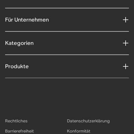
Für Unternehmen
Kategorien
Produkte
Rechtliches
Datenschutzerklärung
Barrierefreiheit
Konformität