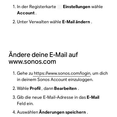
In der Registerkarte
Einstellungen
wähle
Account
.
Unter Verwalten wähle
E-Mail ändern
.
Ändere deine E-Mail auf
www.sonos.com
Gehe zu
https://www.sonos.com/login
, um dich
in deinem Sonos Account einzuloggen.
Wähle
Profil
, dann
Bearbeiten
.
Gib die neue E-Mail-Adresse in das
E-Mail
Feld ein.
Auswählen
Änderungen speichern
.