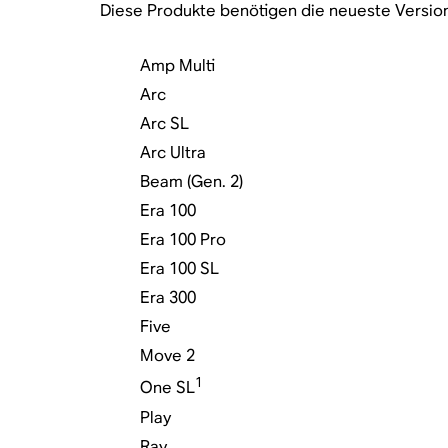
Diese Produkte benötigen die neueste Version
Amp Multi
Arc
Arc SL
Arc Ultra
Beam (Gen. 2)
Era 100
Era 100 Pro
Era 100 SL
Era 300
Five
Move 2
1
One SL
Play
Ray