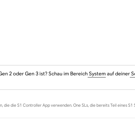
 Gen 2 oder Gen 3 ist? Schau im Bereich
System
auf deiner
So
die die S1 Controller App verwenden. One SLs, die bereits Teil eines S1 Sy