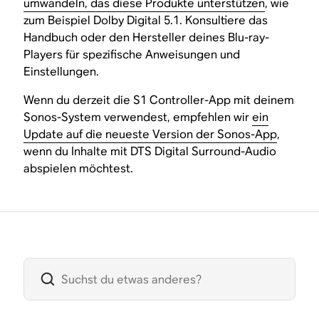
umwandeln, das diese Produkte unterstützen
, wie
zum Beispiel Dolby Digital 5.1. Konsultiere das
Handbuch oder den Hersteller deines Blu-ray-
Players für spezifische Anweisungen und
Einstellungen.
Wenn du derzeit die S1 Controller-App mit deinem
Sonos-System verwendest, empfehlen wir
ein
Update auf die neueste Version der Sonos-App
,
wenn du Inhalte mit DTS Digital Surround-Audio
abspielen möchtest.