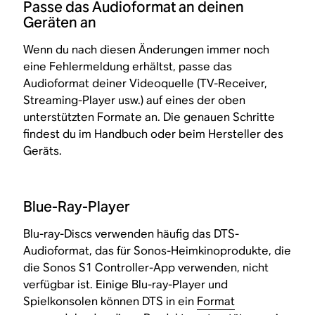
Passe das Audioformat an deinen
Geräten an
Wenn du nach diesen Änderungen immer noch
eine Fehlermeldung erhältst, passe das
Audioformat deiner Videoquelle (TV-Receiver,
Streaming-Player usw.) auf eines der oben
unterstützten Formate an. Die genauen Schritte
findest du im Handbuch oder beim Hersteller des
Geräts.
Blue-Ray-Player
Blu-ray-Discs verwenden häufig das DTS-
Audioformat, das für Sonos-Heimkinoprodukte, die
die Sonos S1 Controller-App verwenden, nicht
verfügbar ist. Einige Blu-ray-Player und
Spielkonsolen können DTS in ein
Format