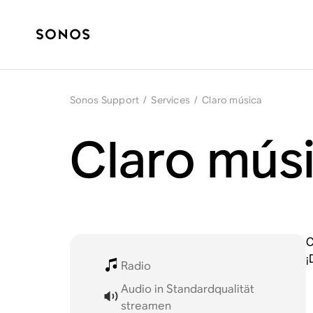
Sonos Support
/
Services
/
Claro música
Claro mús
C
¡
Radio
Audio in Standardqualität
streamen