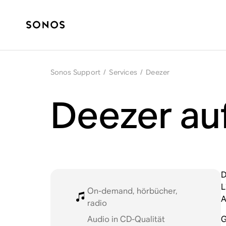
Sonos Support
/
Services
/
Deezer
Deezer au
D
L
On-demand, hörbücher,
A
radio
Audio in CD-Qualität
G