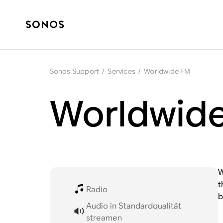
Sonos Support
/
Services
/
Worldwide FM
Worldwide
W
t
Radio
b
Audio in Standardqualität
streamen