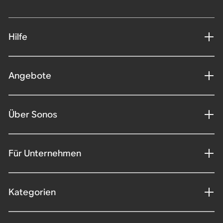
Hilfe
Angebote
Über Sonos
Für Unternehmen
Kategorien