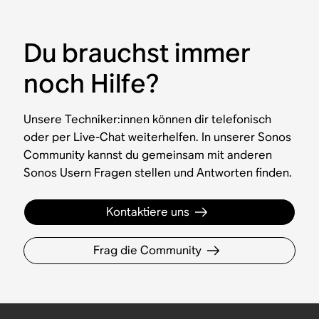
Du brauchst immer
noch Hilfe?
Unsere Techniker:innen können dir telefonisch
oder per Live-Chat weiterhelfen. In unserer Sonos
Community kannst du gemeinsam mit anderen
Sonos Usern Fragen stellen und Antworten finden.
Kontaktiere uns
Frag die Community