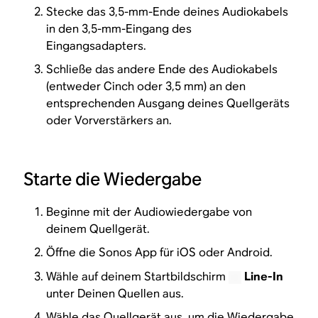
Stecke das 3,5-mm-Ende deines Audiokabels
in den 3,5-mm-Eingang des
Eingangsadapters.
Schließe das andere Ende des Audiokabels
(entweder Cinch oder 3,5 mm) an den
entsprechenden Ausgang deines Quellgeräts
oder Vorverstärkers an.
Starte die Wiedergabe
Beginne mit der Audiowiedergabe von
deinem Quellgerät.
Öffne die Sonos App für iOS oder Android.
Wähle auf deinem Startbildschirm
Line-In
unter Deinen Quellen aus.
Wähle das Quellgerät aus, um die Wiedergabe