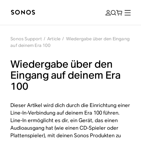
Sonos Support
/
Article
/
Wiedergabe über den Eingang
auf deinem Era 100
Wiedergabe über den
Eingang auf deinem Era
100
Dieser Artikel wird dich durch die Einrichtung einer
Line-In-Verbindung auf deinem Era 100 führen.
Line-In ermöglicht es dir, ein Gerät, das einen
Audioausgang hat (wie einen CD-Spieler oder
Plattenspieler), mit deinen Sonos Produkten zu