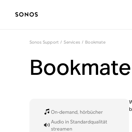
Sonos Support
/
Services
/
Bookmate
Bookmate 
W
b
On-demand, hörbücher
Audio in Standardqualität
streamen