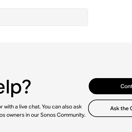
elp?
Cont
 with a live chat. You can also ask
Ask the
nos owners in our Sonos Community.