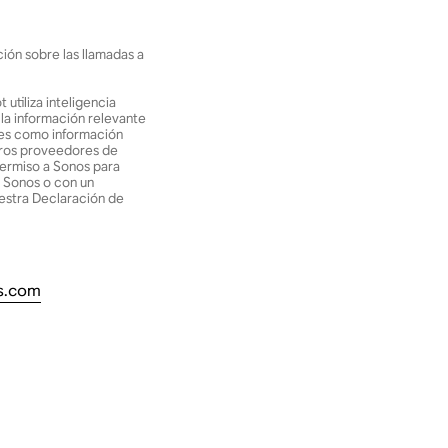
ión sobre las llamadas a
 utiliza inteligencia
 la información relevante
bles como información
stros proveedores de
 permiso a Sonos para
e Sonos o con un
estra Declaración de
s.com