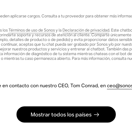
ueden aplicarse cargos. Consulta a tu proveedor para obtener más informac
s los
Términos de uso de Sonos
y la
Declaración de privacidad
. Este chatbot
ra brindarte soporte y recursos de atención al cliente. Comparte únicamente
emplo, detalles de producto o de pedido) y evita proporcionar datos sensi
Al continuar, aceptas que tu chat pueda ser grabado por Sonos y/o por nue
, mejorar nuestros productos y servicios y entrenar al chatbot. También das
a información de diagnóstico de tu sistema mientras chateas con el bot d
o mientras tu caso permanezca abierto. Para más información, consulta nu
e en contacto con nuestro CEO, Tom Conrad, en
ceo@sono
Mostrar todos los países