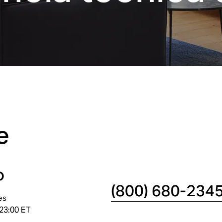
e
o
(800) 680-234
es
 23:00 ET