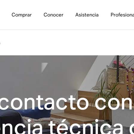
Comprar
Conocer
Asistencia
Profesiona
s
contacto con
encia técnica