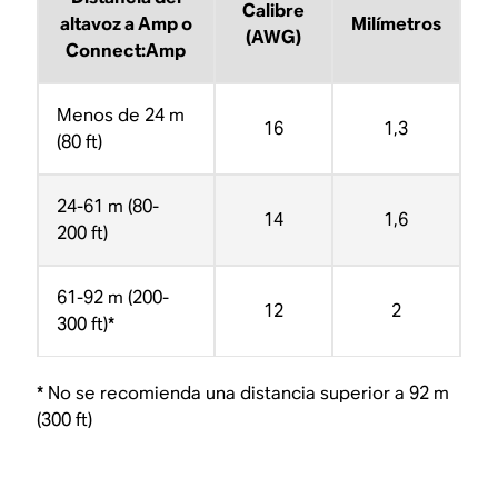
Calibre
altavoz a Amp o
Milímetros
(AWG)
Connect:Amp
Menos de 24 m
16
1,3
(80 ft)
24-61 m (80-
14
1,6
200 ft)
61-92 m (200-
12
2
300 ft)*
* No se recomienda una distancia superior a 92 m
(300 ft)