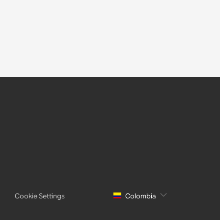
Cookie Settings
Colombia