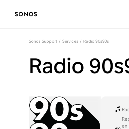
Sonos Support
/
Services
/
Radio 90s90s
Radio 90s
Ra
Re
en