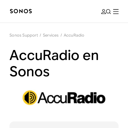
Sonos Support
/
Services
/
AccuRadio
AccuRadio en
Sonos