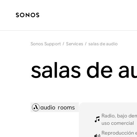
Sonos Support
/
Services
/
salas de audio
salas de a
Radio, bajo de
uso comercial
Reproducción e