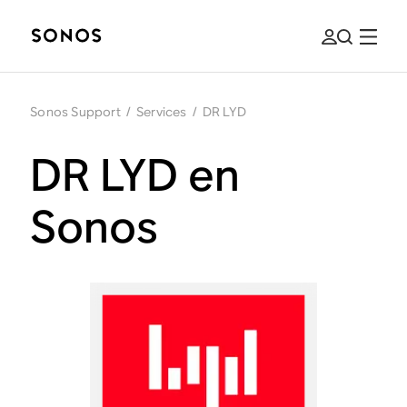
Sonos Support
/
Services
/
DR LYD
DR LYD en
Sonos