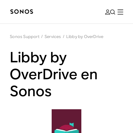
Sonos Support
/
Services
/
Libby by OverDrive
Libby by
OverDrive en
Sonos