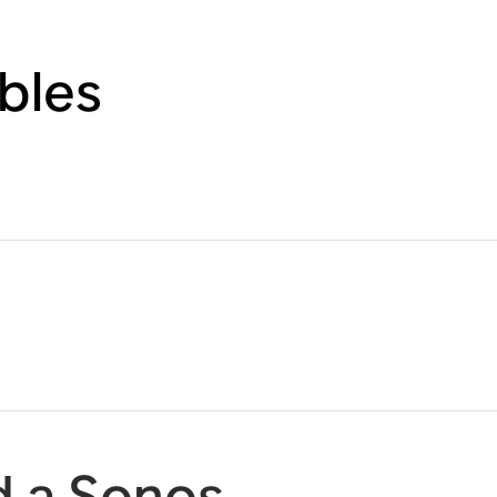
bles
d a Sonos