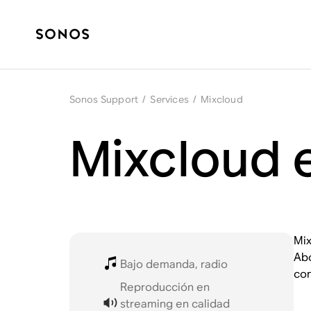
Sonos Support
/
Services
/
Mixcloud
Mixcloud 
Mix
Abo
Bajo demanda, radio
con
Reproducción en
streaming en calidad