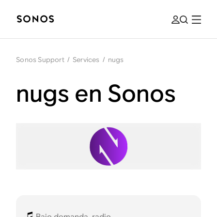
Sonos Support
/
Services
/
nugs
nugs en Sonos
Bajo demanda, radio