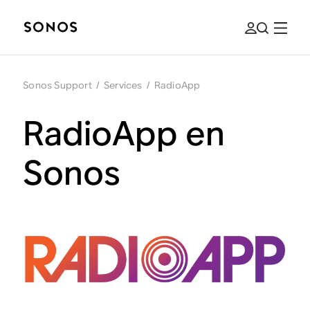
Sonos Support
/
Services
/
RadioApp
RadioApp en
Sonos