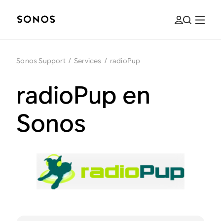
Sonos Support
/
Services
/
radioPup
radioPup en
Sonos