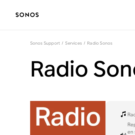
Sonos Support
/
Services
/
Radio Sonos
Radio Son
Ra
Re
en 