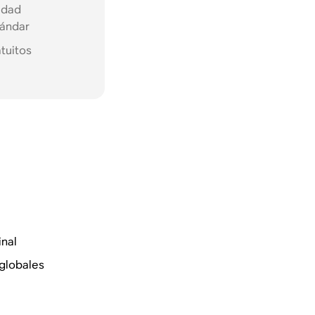
idad
tándar
tuitos
nal
globales