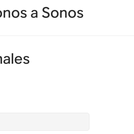
onos a Sonos
nales