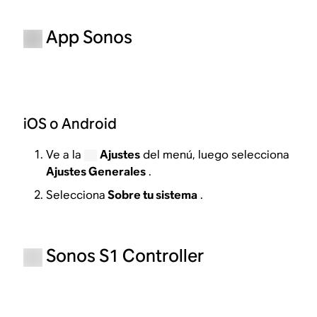
App Sonos
iOS o Android
Ve a la
Ajustes
del menú, luego selecciona
Ajustes Generales
.
Selecciona
Sobre tu sistema
.
Sonos S1 Controller