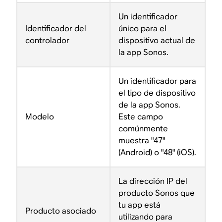
Un identificador
Identificador del
único para el
controlador
dispositivo actual de
la app Sonos.
Un identificador para
el tipo de dispositivo
de la app Sonos.
Modelo
Este campo
comúnmente
muestra "47"
(Android) o "48" (iOS).
La dirección IP del
producto Sonos que
tu app está
Producto asociado
utilizando para