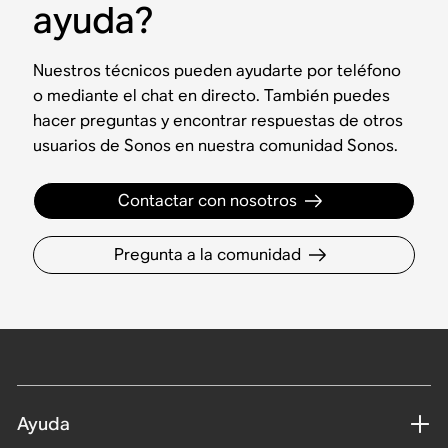
ayuda?
Nuestros técnicos pueden ayudarte por teléfono
o mediante el chat en directo. También puedes
hacer preguntas y encontrar respuestas de otros
usuarios de Sonos en nuestra comunidad Sonos.
Contactar con nosotros
Pregunta a la comunidad
Ayuda