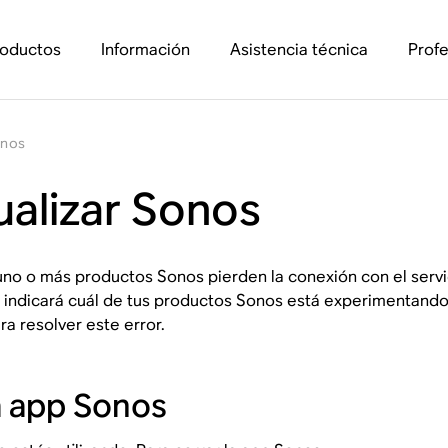
roductos
Información
Asistencia técnica
Profe
onos
ualizar Sonos
uno o más productos Sonos pierden la conexión con el servi
r indicará cuál de tus productos Sonos está experimentando 
 resolver este error.
la app Sonos