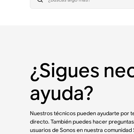
¿Sigues ne
ayuda?
Nuestros técnicos pueden ayudarte por te
directo. También puedes hacer preguntas
usuarios de Sonos en nuestra comunidad 