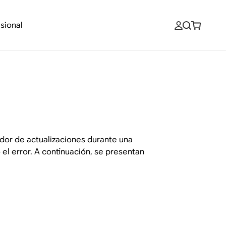
sional
dor de actualizaciones durante una
el error. A continuación, se presentan