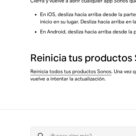
Cierra y vuelve a abrir cualquier app Sonos que
En iOS, desliza hacia arriba desde la parte
inicio en su lugar. Desliza hacia arriba en 
En Android, desliza hacia arriba desde la p
Reinicia tus productos
Reinicia todos tus productos Sonos
. Una vez 
vuelve a intentar la actualización.