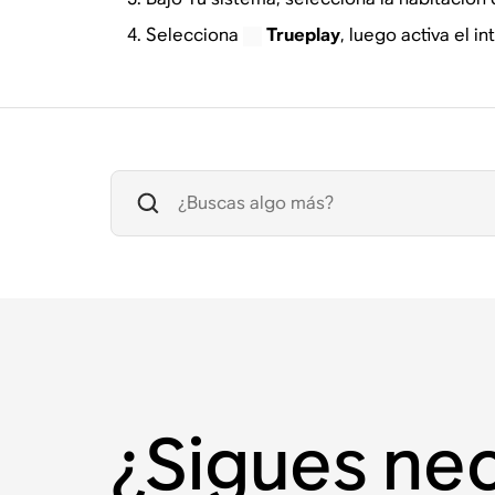
Selecciona
Trueplay
, luego activa el in
¿Sigues ne