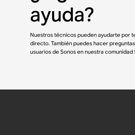
ayuda?
Nuestros técnicos pueden ayudarte por te
directo. También puedes hacer preguntas
usuarios de Sonos en nuestra comunidad 