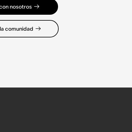
con nosotros
 la comunidad