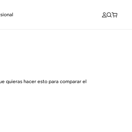
sional
ue quieras hacer esto para comparar el