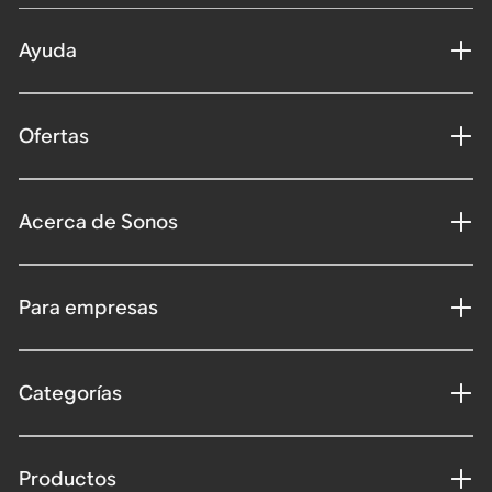
Ayuda
Ofertas
Acerca de Sonos
Para empresas
Categorías
Productos