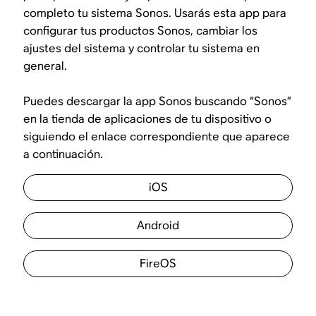
completo tu sistema Sonos. Usarás esta app para
configurar tus productos Sonos, cambiar los
ajustes del sistema y controlar tu sistema en
general.
Puedes descargar la app Sonos buscando “Sonos”
en la tienda de aplicaciones de tu dispositivo o
siguiendo el enlace correspondiente que aparece
a continuación.
iOS
Android
FireOS