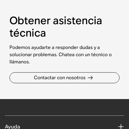
Obtener asistencia
técnica
Podemos ayudarte a responder dudas y a
solucionar problemas. Chatea con un técnico o
llámanos.
Contactar con nosotros
Ayuda