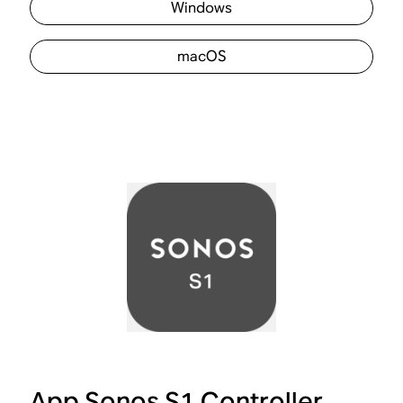
Windows
macOS
App Sonos S1 Controller