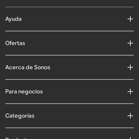
Ayuda
Ofertas
Acerca de Sonos
Para negocios
Categorías