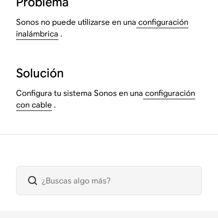
Problema
Sonos no puede utilizarse en una
configuración
inalámbrica
.
Solución
Configura tu sistema Sonos en una
configuración
con cable
.