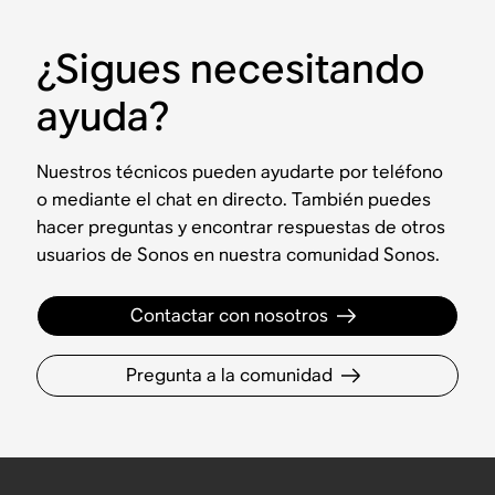
¿Sigues necesitando
ayuda?
Nuestros técnicos pueden ayudarte por teléfono
o mediante el chat en directo. También puedes
hacer preguntas y encontrar respuestas de otros
usuarios de Sonos en nuestra comunidad Sonos.
Contactar con nosotros
Pregunta a la comunidad