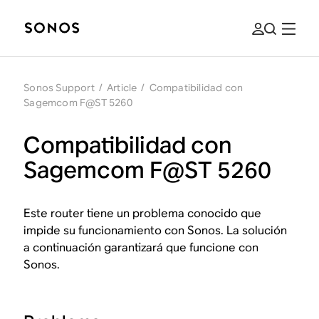
Sonos Support
/
Article
/
Compatibilidad con
Sagemcom F@ST 5260
Compatibilidad con
Sagemcom F@ST 5260
Este router tiene un problema conocido que
impide su funcionamiento con Sonos. La solución
a continuación garantizará que funcione con
Sonos.