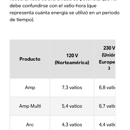
debe confundirse con el vatio-hora (que
representa cuánta energía se utilizó en un periodo
de tiempo).
230 V
(Unión
120 V
Producto
Europea)
(Norteamérica)
3
Amp
7,3 vatios
6,8 vatios
Amp Multi
5,4 vatios
6,7 vatios
Arc
4,3 vatios
4,4 vatios