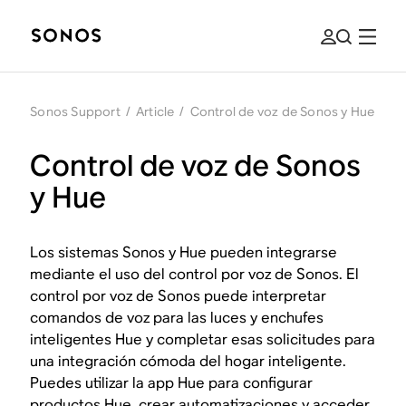
Sonos Support
/
Article
/
Control de voz de Sonos y Hue
Control de voz de Sonos
y Hue
Los sistemas Sonos y Hue pueden integrarse
mediante el uso del control por voz de Sonos. El
control por voz de Sonos puede interpretar
comandos de voz para las luces y enchufes
inteligentes Hue y completar esas solicitudes para
una integración cómoda del hogar inteligente.
Puedes utilizar la app Hue para configurar
productos Hue, crear automatizaciones y acceder