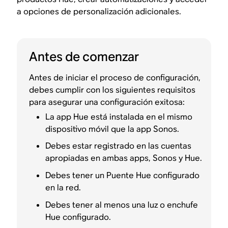
a opciones de personalización adicionales.
Antes de comenzar
Antes de iniciar el proceso de configuración,
debes cumplir con los siguientes requisitos
para asegurar una configuración exitosa:
La app Hue está instalada en el mismo
dispositivo móvil que la app Sonos.
Debes estar registrado en las cuentas
apropiadas en ambas apps, Sonos y Hue.
Debes tener un Puente Hue configurado
en la red.
Debes tener al menos una luz o enchufe
Hue configurado.