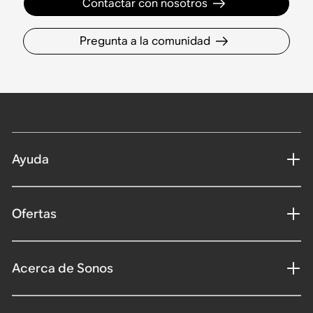
Contactar con nosotros
Pregunta a la comunidad
Ayuda
Ofertas
Acerca de Sonos