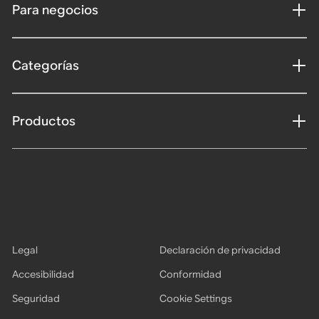
Para negocios
Categorías
Productos
Legal
Declaración de privacidad
Accesibilidad
Conformidad
Seguridad
Cookie Settings