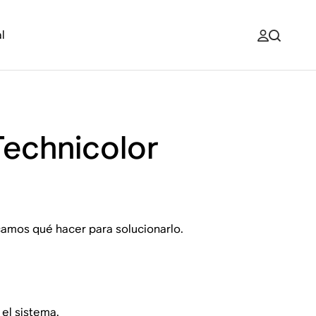
l
Technicolor
camos qué hacer para solucionarlo.
el sistema.