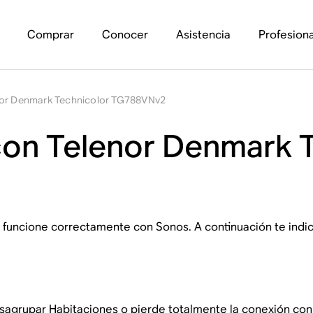
Comprar
Conocer
Asistencia
Profesiona
nor Denmark Technicolor TG788VNv2
con Telenor Denmark 
 funcione correctamente con Sonos. A continuación te indi
sagrupar Habitaciones o pierde totalmente la conexión con 