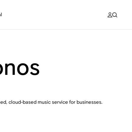
l
onos
ensed, cloud-based music service for businesses.