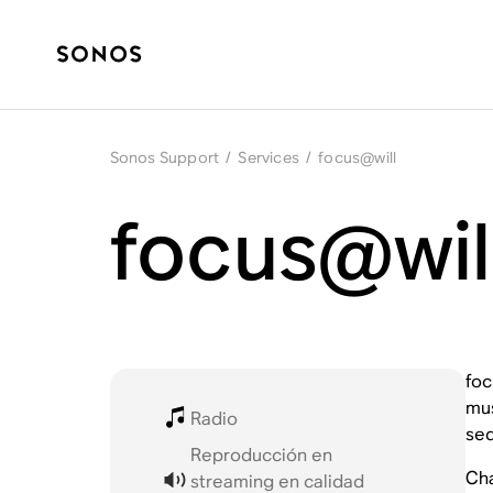
Sonos Support
/
Services
/
focus@will
focus@wil
foc
mus
Radio
seq
Reproducción en
Cha
streaming en calidad