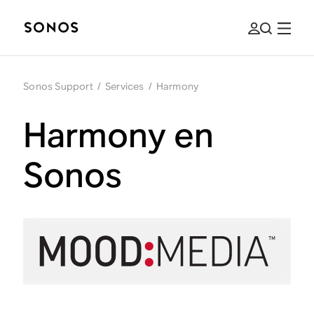
Sonos Support
/
Services
/
Harmony
Harmony en
Sonos