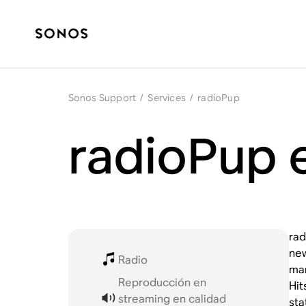
Sonos Support
/
Services
/
radioPup
radioPup 
rad
new
Radio
man
Reproducción en
Hit
streaming en calidad
sta