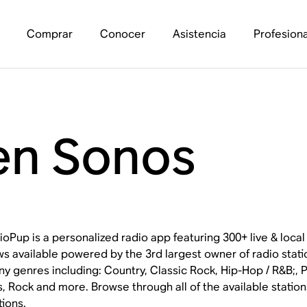
Comprar
Conocer
Asistencia
Profesiona
en Sonos
ioPup is a personalized radio app featuring 300+ live & loca
s available powered by the 3rd largest owner of radio stat
y genres including: Country, Classic Rock, Hip-Hop / R&B;, P
s, Rock and more. Browse through all of the available statio
tions.