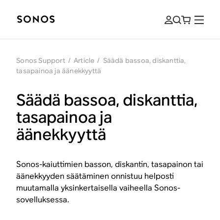
Sonos Support
/
Article
/
Säädä bassoa, diskanttia,
tasapainoa ja äänekkyyttä
Säädä bassoa, diskanttia,
tasapainoa ja
äänekkyyttä
Sonos-kaiuttimien basson, diskantin, tasapainon tai
äänekkyyden säätäminen onnistuu helposti
muutamalla yksinkertaisella vaiheella Sonos-
sovelluksessa.