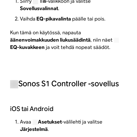
Siirry
Tili
-valikkoon ja valitse
Sovellusvalinnat
.
Vaihda
EQ-pikavalinta
päälle tai pois.
Kun tämä on käytössä, napauta
äänenvoimakkuuden liukusäädintä
, niin näet
EQ-kuvakkeen
ja voit tehdä nopeat säädöt.
Sonos S1 Controller -sovellus
iOS tai Android
Avaa
Asetukset
-välilehti ja valitse
Järjestelmä
.