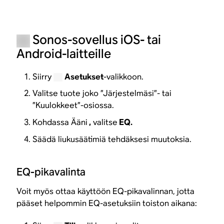
Sonos-sovellus iOS- tai
Android-laitteille
Siirry
Asetukset
-valikkoon.
Valitse tuote joko ”Järjestelmäsi”- tai
”Kuulokkeet”-osiossa.
Kohdassa Ääni
,
valitse
EQ.
Säädä liukusäätimiä tehdäksesi muutoksia.
EQ-pikavalinta
Voit myös ottaa käyttöön EQ-pikavalinnan, jotta
pääset helpommin EQ-asetuksiin toiston aikana: