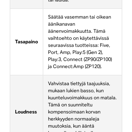
Säätää vasemman tai oikean
äänikanavan
äänenvoimakkuutta. Tämä
vaihtoehto on käytettävissä
Tasapaino
seuraavissa tuotteissa: Five,
Port, Amp, Play:5 (Gen 2),
Play:3, Connect (ZP90/ZP100)
ja Connect:Amp (ZP120).
Vahvistaa tiettyjä taajuuksia,
mukaan lukien basso, kun
kuunteluvoimakkuus on matala.
Tämä on suunniteltu
Loudness
kompensoimaan korvan
herkkyyden normaaleja
muutoksia, kun ääntä