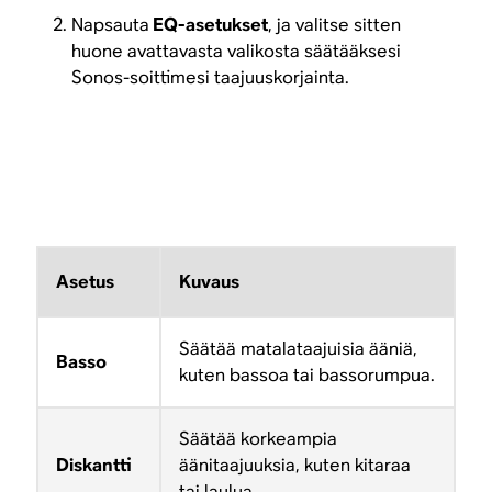
Napsauta
EQ-asetukset
, ja valitse sitten
huone avattavasta valikosta säätääksesi
Sonos-soittimesi taajuuskorjainta.
Asetus
Kuvaus
Säätää matalataajuisia ääniä,
Basso
kuten bassoa tai bassorumpua.
Säätää korkeampia
Diskantti
äänitaajuuksia, kuten kitaraa
tai laulua.