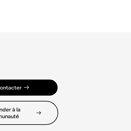
ontacter
der à la
unauté