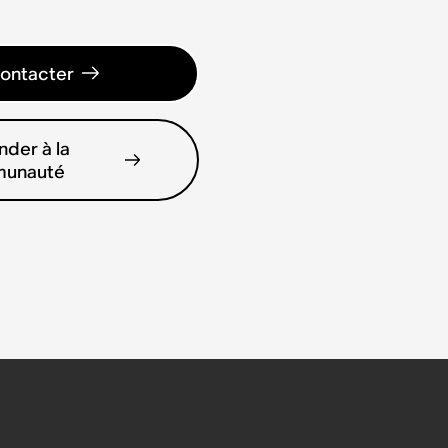
ontacter
der à la
unauté