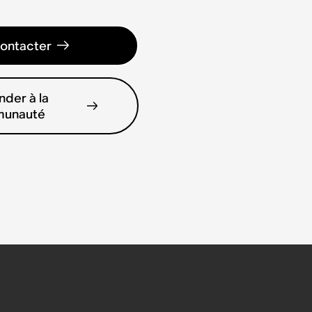
ontacter
der à la
unauté