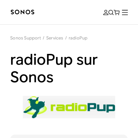
Sonos Support
/
Services
/
radioPup
radioPup sur
Sonos