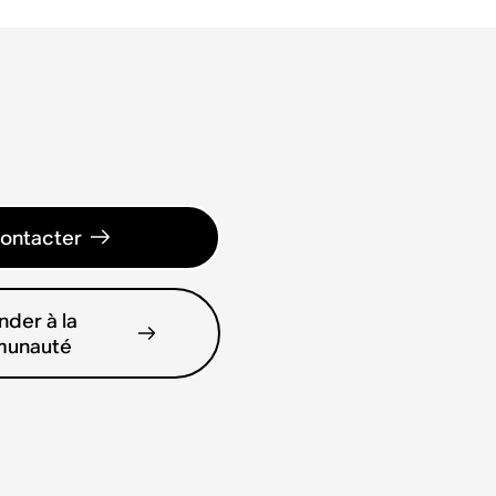
ontacter
der à la
unauté