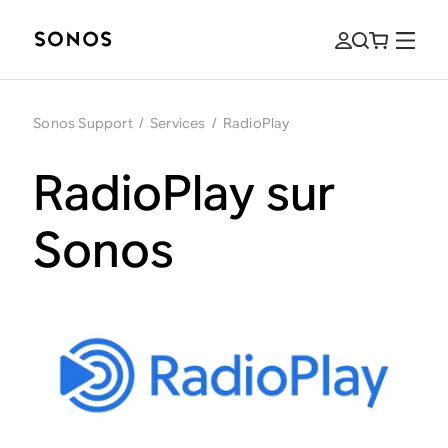
Sonos Support
/
Services
/
RadioPlay
RadioPlay sur
Sonos