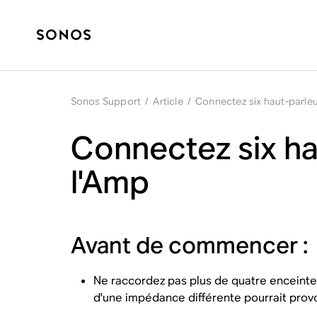
Sonos Support
/
Article
/
Connectez six haut-parleu
Connectez six ha
l'Amp
Avant de commencer :
Ne raccordez pas plus de quatre enceintes
d'une impédance différente pourrait pro