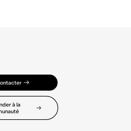
ontacter
der à la
unauté