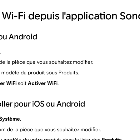
 Wi-Fi depuis l'application Son
ou Android
s
.
e la pièce que vous souhaitez modifier.
u modèle du produit sous Produits.
er WiFi
soit
Activer WiFi
.
ller pour iOS ou Android
Système
.
om de la pièce que vous souhaitez modifier.
du modèle de votre produit dans la liste des
Produits
.