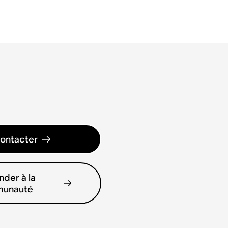
ontacter
der à la
unauté