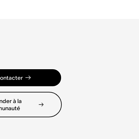
ontacter
der à la
unauté