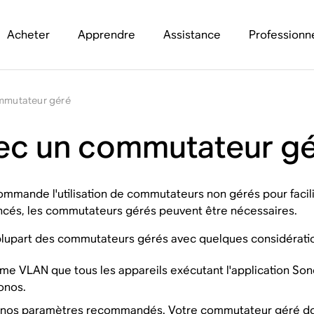
Acheter
Apprendre
Assistance
Professionn
ommutateur géré
vec un commutateur g
mmande l'utilisation de commutateurs non gérés pour facilite
ncés, les commutateurs gérés peuvent être nécessaires.
plupart des commutateurs gérés avec quelques considératio
ême VLAN que tous les appareils exécutant l'application So
onos.
 nos
paramètres recommandés
. Votre commutateur géré doi