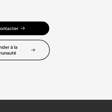
ontacter
der à la
unauté