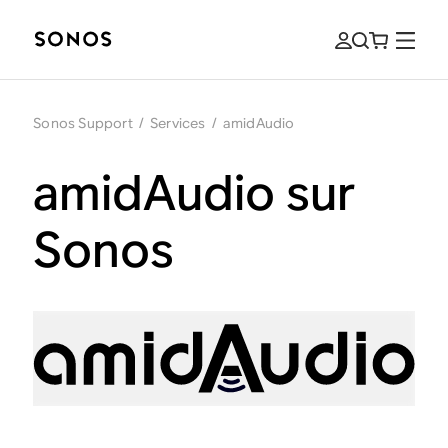
Sonos Support
/
Services
/
amidAudio
amidAudio sur
Sonos