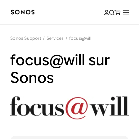
Sonos Support
/
Services
/
focus@will
focus@will sur
Sonos